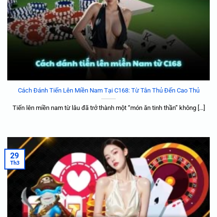
Cách Đánh Tiến Lên Miền Nam Tại C168: Từ Tân Thủ Đến Cao Thủ
Tiến lên miền nam từ lâu đã trở thành một “món ăn tinh thần” không [...]
29
Th3