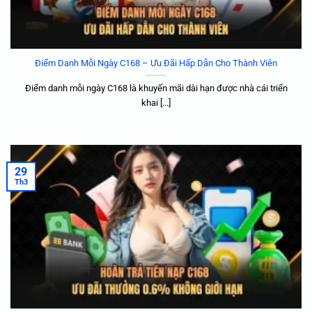
Điểm Danh Mỗi Ngày C168 – Ưu Đãi Hấp Dẫn Cho Thành Viên
Điểm danh mỗi ngày C168 là khuyến mãi dài hạn được nhà cái triển
khai [...]
29
Th3