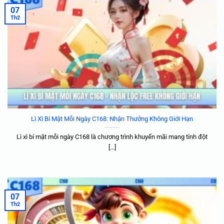
07
Th2
Lì Xì Bí Mật Mỗi Ngày C168: Nhận Thưởng Không Giới Hạn
Lì xì bí mật mỗi ngày C168 là chương trình khuyến mãi mang tính đột
[...]
07
Th2